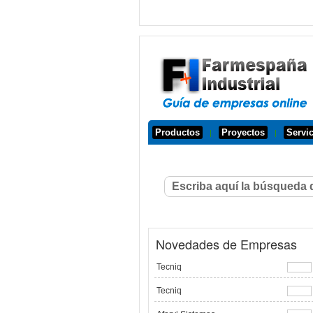
Productos
Proyectos
Servi
|
|
Novedades de Empresas
Tecniq
Tecniq