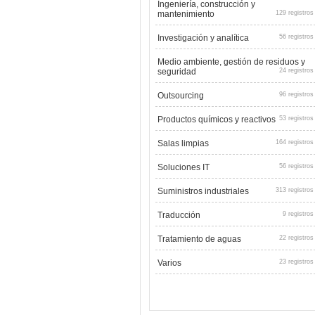
Ingeniería, construcción y
mantenimiento
129 registros
Investigación y analítica
56 registros
Medio ambiente, gestión de residuos y
seguridad
24 registros
Outsourcing
96 registros
Productos químicos y reactivos
53 registros
Salas limpias
164 registros
Soluciones IT
56 registros
Suministros industriales
313 registros
Traducción
9 registros
Tratamiento de aguas
22 registros
Varios
23 registros