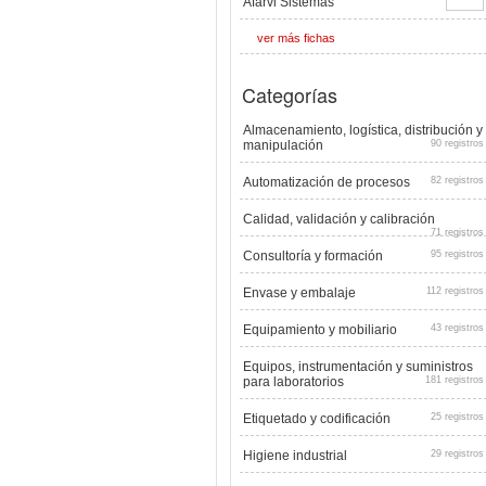
Afarvi Sistemas
ver más fichas
Categorías
Almacenamiento, logística, distribución y
manipulación
90 registros
Automatización de procesos
82 registros
Calidad, validación y calibración
71 registros
Consultoría y formación
95 registros
Envase y embalaje
112 registros
Equipamiento y mobiliario
43 registros
Equipos, instrumentación y suministros
para laboratorios
181 registros
Etiquetado y codificación
25 registros
Higiene industrial
29 registros