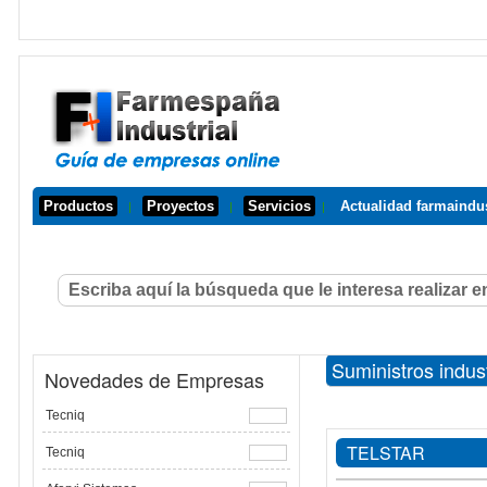
Productos
Proyectos
Servicios
Actualidad farmaindus
|
|
|
Suministros indus
Novedades de Empresas
Tecniq
TELSTAR
Tecniq