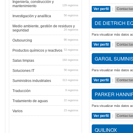
Ingeniería, construcción y
mantenimiento
129 registros
Ver perfil
|
Contacta
Investigación y analítica
56 registros
DE DIETRICH E
Medio ambiente, gestión de residuos y
seguridad
24 registros
Para visualizar más datos ac
Outsourcing
96 registros
Ver perfil
|
Contacta
Productos químicos y reactivos
53 registros
GARGIL SUMINI
Salas limpias
164 registros
Para visualizar más datos ac
Soluciones IT
56 registros
Ver perfil
|
Contacta
Suministros industriales
313 registros
Traducción
9 registros
PARKER HANNIF
Tratamiento de aguas
22 registros
Para visualizar más datos ac
Varios
23 registros
Ver perfil
|
Contacta
QUILINOX