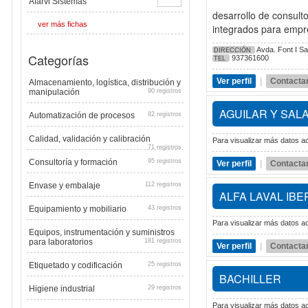
Afarvi Sistemas
desarrollo de consult
ver más fichas
integrados para empre
Avda. Font I Sa
DIRECCIÓN
Categorías
937361600
TEL
Ver perfil
|
Contacta
Almacenamiento, logística, distribución y
manipulación
90 registros
AGUILAR Y SAL
Automatización de procesos
82 registros
Calidad, validación y calibración
Para visualizar más datos ac
71 registros
Consultoría y formación
95 registros
Ver perfil
|
Contacta
Envase y embalaje
112 registros
ALFA LAVAL IBE
Equipamiento y mobiliario
43 registros
Para visualizar más datos ac
Equipos, instrumentación y suministros
para laboratorios
181 registros
Ver perfil
|
Contacta
Etiquetado y codificación
25 registros
BACHILLER
Higiene industrial
29 registros
Para visualizar más datos ac