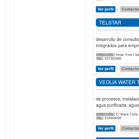
Ver perfil
|
Contacta
TELSTAR
desarrollo de consult
integrados para empre
Avda. Font I Sa
DIRECCIÓN
937361600
TEL
Ver perfil
|
Contacta
VEOLIA WATER 
de procesos, instalac
agua purificada, agua
C/ Marie Curie,
DIRECCIÓN
916604000
TEL
Ver perfil
|
Contacta