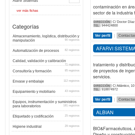
Afarvi Sistemas
contaminación en área
ver más fichas
sector de la industria
C/ Doctor Díaz 
DIRECCIÓN
Categorías
944424800
TEL
Ver perfil
|
Contacta
Almacenamiento, logística, distribución y
manipulación
90 registros
AFARVI SISTEM
Automatización de procesos
82 registros
Calidad, validación y calibración
tratamiento y distrib
71 registros
de proyectos de ingeni
Consultoría y formación
95 registros
servicios.
Envase y embalaje
112 registros
C/ Atlántico, 10
DIRECCIÓN
918874972
TEL
Equipamiento y mobiliario
43 registros
Ver perfil
|
Contacta
Equipos, instrumentación y suministros
para laboratorios
181 registros
ALBIAN
Etiquetado y codificación
25 registros
Higiene industrial
29 registros
BIO&Farmacéuticos, Am
Diseño y construcción