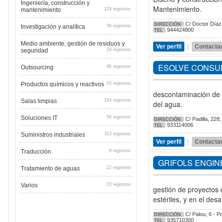
Ingeniería, construcción y
Mantenimiento.
mantenimiento
129 registros
C/ Doctor Díaz 
DIRECCIÓN
Investigación y analítica
56 registros
944424800
TEL
Medio ambiente, gestión de residuos y
Ver perfil
|
Contacta
seguridad
24 registros
ESOLVE CONSUL
Outsourcing
96 registros
Productos químicos y reactivos
53 registros
descontaminación de s
Salas limpias
164 registros
del agua.
Soluciones IT
56 registros
C/ Padilla, 228
DIRECCIÓN
933114006
TEL
Suministros industriales
313 registros
Ver perfil
|
Contacta
Traducción
9 registros
GRIFOLS ENGIN
Tratamiento de aguas
22 registros
Varios
23 registros
gestión de proyectos 
estériles, y en el des
C/ Palou, 6 - Po
DIRECCIÓN
935710300
TEL