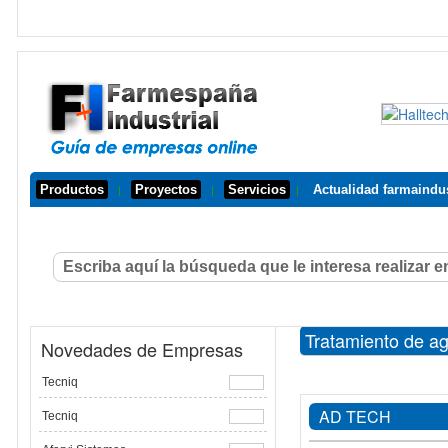
Productos
Proyectos
Servicios
Actualidad farmaindus
|
|
|
Tratamiento de a
Novedades de Empresas
Tecniq
AD TECH
Tecniq