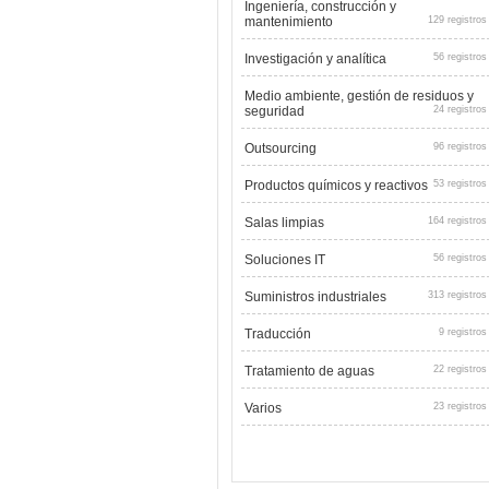
Ingeniería, construcción y
mantenimiento
129 registros
Investigación y analítica
56 registros
Medio ambiente, gestión de residuos y
seguridad
24 registros
Outsourcing
96 registros
Productos químicos y reactivos
53 registros
Salas limpias
164 registros
Soluciones IT
56 registros
Suministros industriales
313 registros
Traducción
9 registros
Tratamiento de aguas
22 registros
Varios
23 registros