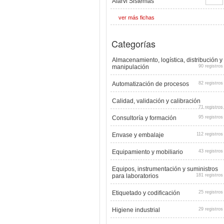
Afarvi Sistemas
ver más fichas
Categorías
Almacenamiento, logística, distribución y
manipulación
90 registros
Automatización de procesos
82 registros
Calidad, validación y calibración
71 registros
Consultoría y formación
95 registros
Envase y embalaje
112 registros
Equipamiento y mobiliario
43 registros
Equipos, instrumentación y suministros
para laboratorios
181 registros
Etiquetado y codificación
25 registros
Higiene industrial
29 registros