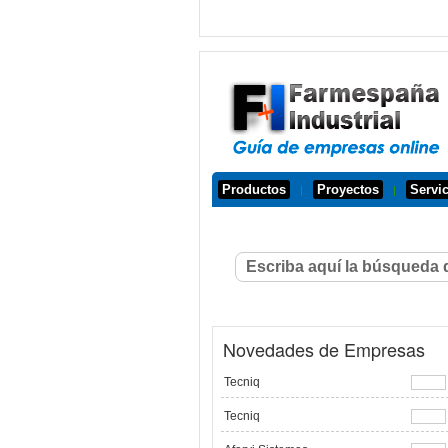
Productos
Proyectos
Servi
|
|
Novedades de Empresas
Tecniq
Tecniq