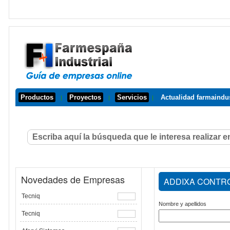
Productos
Proyectos
Servicios
Actualidad farmaindus
|
|
|
Novedades de Empresas
ADDIXA CONTRO
Tecniq
Nombre y apellidos
Tecniq