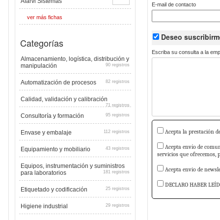
Afarvi Sistemas
E-mail de contacto
ver más fichas
Deseo suscribir
Categorías
Escriba su consulta a la em
Almacenamiento, logística, distribución y
manipulación
90 registros
Automatización de procesos
82 registros
Calidad, validación y calibración
71 registros
Consultoría y formación
95 registros
Acepta la prestación de
Envase y embalaje
112 registros
Acepta envío de comuni
Equipamiento y mobiliario
43 registros
servicios que ofrecemos, 
Equipos, instrumentación y suministros
Acepta envio de newslet
para laboratorios
181 registros
DECLARO HABER LEÍD
Etiquetado y codificación
25 registros
Higiene industrial
29 registros