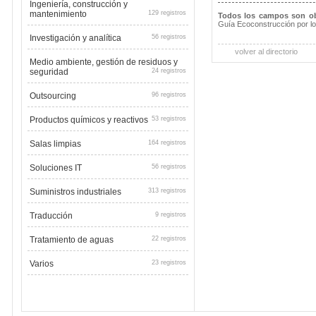
Ingeniería, construcción y
mantenimiento
129 registros
Todos los campos son ob
Guía Ecoconstrucción por l
Investigación y analítica
56 registros
volver al directorio
Medio ambiente, gestión de residuos y
seguridad
24 registros
Outsourcing
96 registros
Productos químicos y reactivos
53 registros
Salas limpias
164 registros
Soluciones IT
56 registros
Suministros industriales
313 registros
Traducción
9 registros
Tratamiento de aguas
22 registros
Varios
23 registros