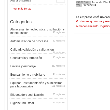
Afarvi Sistemas
Avda. de Riba R
DIRECCIÓN
665323074
TEL
ver más fichas
La empresa está ubicada
Categorías
Productos químicos y rea
Almacenamiento, logística
Almacenamiento, logística, distribución y
manipulación
90 registros
Automatización de procesos
82 registros
Calidad, validación y calibración
71 registros
Consultoría y formación
95 registros
Envase y embalaje
112 registros
Equipamiento y mobiliario
43 registros
Equipos, instrumentación y suministros
para laboratorios
181 registros
Etiquetado y codificación
25 registros
Higiene industrial
29 registros