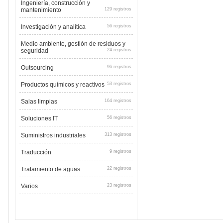
Ingeniería, construcción y
mantenimiento
129 registros
Investigación y analítica
56 registros
Medio ambiente, gestión de residuos y
seguridad
24 registros
Outsourcing
96 registros
Productos químicos y reactivos
53 registros
Salas limpias
164 registros
Soluciones IT
56 registros
Suministros industriales
313 registros
Traducción
9 registros
Tratamiento de aguas
22 registros
Varios
23 registros