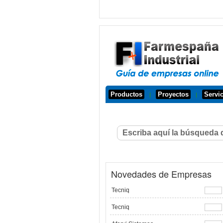
Productos
Proyectos
Servi
|
|
Novedades de Empresas
Tecniq
Tecniq