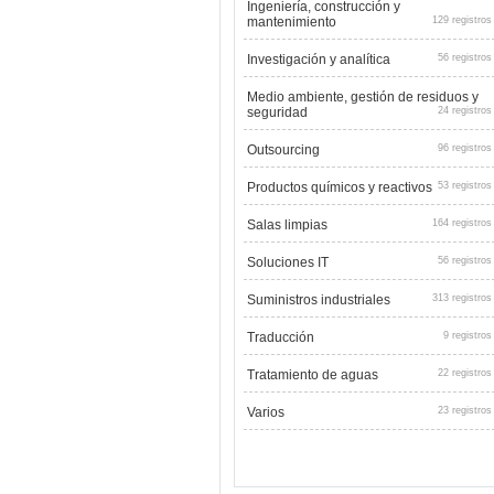
Ingeniería, construcción y
mantenimiento
129 registros
Investigación y analítica
56 registros
Medio ambiente, gestión de residuos y
seguridad
24 registros
Outsourcing
96 registros
Productos químicos y reactivos
53 registros
Salas limpias
164 registros
Soluciones IT
56 registros
Suministros industriales
313 registros
Traducción
9 registros
Tratamiento de aguas
22 registros
Varios
23 registros