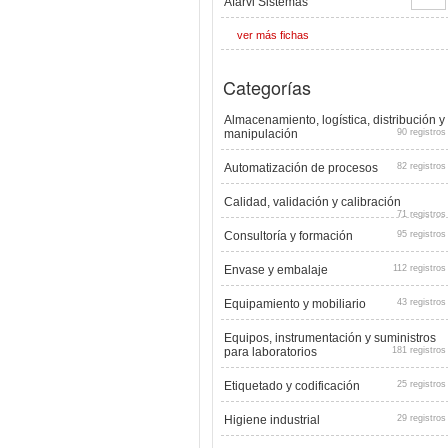
Afarvi Sistemas
ver más fichas
Categorías
Almacenamiento, logística, distribución y
manipulación
90 registros
Automatización de procesos
82 registros
Calidad, validación y calibración
71 registros
Consultoría y formación
95 registros
Envase y embalaje
112 registros
Equipamiento y mobiliario
43 registros
Equipos, instrumentación y suministros
para laboratorios
181 registros
Etiquetado y codificación
25 registros
Higiene industrial
29 registros