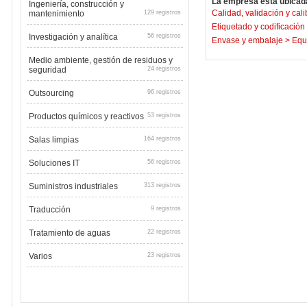
La empresa está ubicada
Ingeniería, construcción y
Calidad, validación y cal
mantenimiento
129 registros
Etiquetado y codificación
Investigación y analítica
56 registros
Envase y embalaje
>
Equ
Medio ambiente, gestión de residuos y
seguridad
24 registros
Outsourcing
96 registros
Productos químicos y reactivos
53 registros
Salas limpias
164 registros
Soluciones IT
56 registros
Suministros industriales
313 registros
Traducción
9 registros
Tratamiento de aguas
22 registros
Varios
23 registros