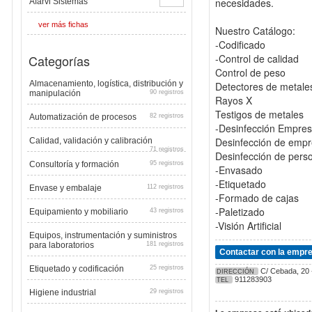
necesidades.
Afarvi Sistemas
ver más fichas
Nuestro Catálogo:
-Codificado
Categorías
-Control de calidad
Control de peso
Almacenamiento, logística, distribución y
Detectores de metale
manipulación
90 registros
Rayos X
Testigos de metales
Automatización de procesos
82 registros
-Desinfección Empre
Desinfección de emp
Calidad, validación y calibración
71 registros
Desinfección de pers
Consultoría y formación
95 registros
-Envasado
-Etiquetado
Envase y embalaje
112 registros
-Formado de cajas
-Paletizado
Equipamiento y mobiliario
43 registros
-Visión Artificial
Equipos, instrumentación y suministros
para laboratorios
181 registros
Contactar con la empr
Etiquetado y codificación
25 registros
C/ Cebada, 20 
DIRECCIÓN
911283903
TEL
Higiene industrial
29 registros