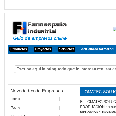
Productos
Proyectos
Servicios
Actualidad farmaindus
|
|
|
Novedades de Empresas
LOMATEC SOLU
Tecniq
En LOMATEC SOLUCIO
PRODUCCIÓN de nuestro
Tecniq
fabricación e implant