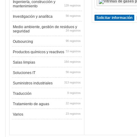
Ingeniería, construcción y
mantenimiento
129 registros
Investigación y analítica
56 registros
Solicitar información
|
Medio ambiente, gestión de residuos y
seguridad
24 registros
Outsourcing
96 registros
Productos químicos y reactivos
53 registros
Salas limpias
164 registros
Soluciones IT
56 registros
Suministros industriales
313 registros
Traducción
9 registros
Tratamiento de aguas
22 registros
Varios
23 registros