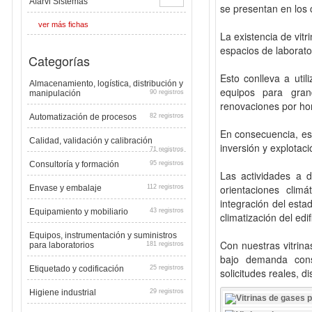
Afarvi Sistemas
se presentan en los 
ver más fichas
La existencia de vit
espacios de laborator
Categorías
Esto conlleva a util
Almacenamiento, logística, distribución y
equipos para gra
manipulación
90 registros
renovaciones por hor
Automatización de procesos
82 registros
En consecuencia, est
Calidad, validación y calibración
inversión y explotaci
71 registros
Consultoría y formación
95 registros
Las actividades a d
orientaciones clim
Envase y embalaje
112 registros
integración del esta
Equipamiento y mobiliario
43 registros
climatización del edif
Equipos, instrumentación y suministros
Con nuestras vitrina
para laboratorios
181 registros
bajo demanda con
Etiquetado y codificación
25 registros
solicitudes reales, d
Higiene industrial
29 registros