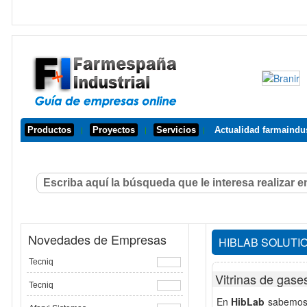
Productos
Proyectos
Servicios
Actualidad farmaindus
|
|
|
Novedades de Empresas
HIBLAB SOLUT
Tecniq
Vitrinas de gase
Tecniq
En
HibLab
sabemos 