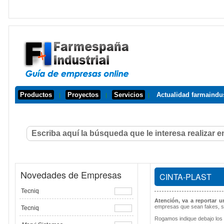
Productos
Proyectos
Servicios
Actualidad farmaindus
|
|
|
Novedades de Empresas
CINTA-PLAST
Tecniq
Atención, va a reportar 
empresas que sean fakes, s
Tecniq
Rogamos indique debajo los 