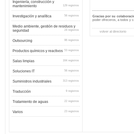
Ingeniería, construcción y
mantenimiento
129 registros
Investigación y analítica
56 registros
Gracias por su colaboraci
poder ofreceros, a todos y 
Medio ambiente, gestión de residuos y
seguridad
24 registros
volver al directorio
Outsourcing
96 registros
Productos químicos y reactivos
53 registros
Salas limpias
164 registros
Soluciones IT
56 registros
Suministros industriales
313 registros
Traducción
9 registros
Tratamiento de aguas
22 registros
Varios
23 registros