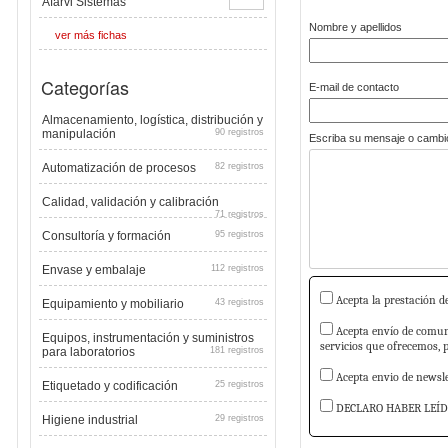
Afarvi Sistemas
Nombre y apellidos
ver más fichas
Categorías
E-mail de contacto
Almacenamiento, logística, distribución y
manipulación
90 registros
Escriba su mensaje o cambio
Automatización de procesos
82 registros
Calidad, validación y calibración
71 registros
Consultoría y formación
95 registros
Envase y embalaje
112 registros
Acepta la prestación de
Equipamiento y mobiliario
43 registros
Acepta envío de comuni
Equipos, instrumentación y suministros
servicios que ofrecemos, 
para laboratorios
181 registros
Acepta envio de newslet
Etiquetado y codificación
25 registros
DECLARO HABER LEÍD
Higiene industrial
29 registros