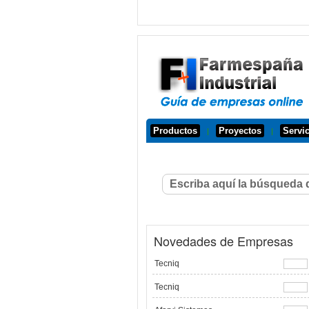
Productos
Proyectos
Servi
|
|
Novedades de Empresas
Tecniq
Tecniq