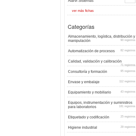
Afarvi Sistemas
ver más fichas
Categorías
Almacenamiento, logística, distribución y
manipulación
90 registros
Automatización de procesos
82 registros
Calidad, validación y calibración
71 registros
Consultoría y formación
95 registros
Envase y embalaje
112 registros
Equipamiento y mobiliario
43 registros
Equipos, instrumentación y suministros
para laboratorios
181 registros
Etiquetado y codificación
25 registros
Higiene industrial
29 registros