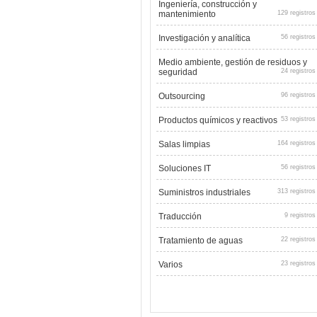
Ingeniería, construcción y
mantenimiento
129 registros
Investigación y analítica
56 registros
Medio ambiente, gestión de residuos y
seguridad
24 registros
Outsourcing
96 registros
Productos químicos y reactivos
53 registros
Salas limpias
164 registros
Soluciones IT
56 registros
Suministros industriales
313 registros
Traducción
9 registros
Tratamiento de aguas
22 registros
Varios
23 registros