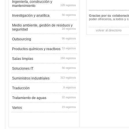
Ingeniería, construcción y
mantenimiento
129 registros
Investigación y analítica
56 registros
Gracias por su colaboraci
poder ofreceros, a todos y 
Medio ambiente, gestión de residuos y
seguridad
24 registros
volver al directorio
Outsourcing
96 registros
Productos químicos y reactivos
53 registros
Salas limpias
164 registros
Soluciones IT
56 registros
Suministros industriales
313 registros
Traducción
9 registros
Tratamiento de aguas
22 registros
Varios
23 registros