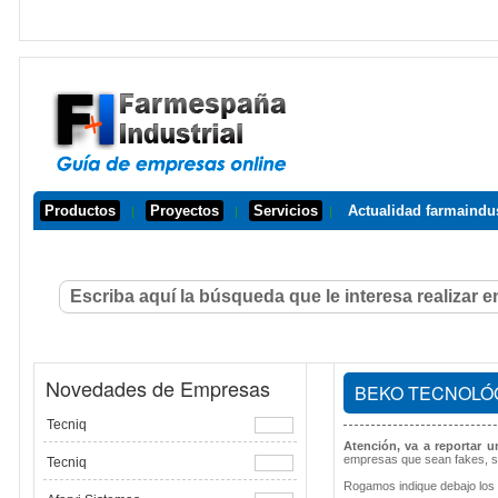
Productos
Proyectos
Servicios
Actualidad farmaindus
|
|
|
Novedades de Empresas
BEKO TECNOLÓ
Tecniq
Atención, va a reportar 
empresas que sean fakes, s
Tecniq
Rogamos indique debajo los 