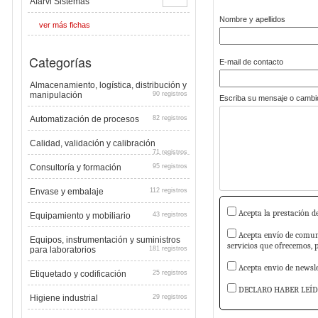
Afarvi Sistemas
Nombre y apellidos
ver más fichas
Categorías
E-mail de contacto
Almacenamiento, logística, distribución y
manipulación
90 registros
Escriba su mensaje o cambio
Automatización de procesos
82 registros
Calidad, validación y calibración
71 registros
Consultoría y formación
95 registros
Envase y embalaje
112 registros
Acepta la prestación de
Equipamiento y mobiliario
43 registros
Acepta envío de comuni
Equipos, instrumentación y suministros
servicios que ofrecemos, 
para laboratorios
181 registros
Acepta envio de newslet
Etiquetado y codificación
25 registros
DECLARO HABER LEÍD
Higiene industrial
29 registros