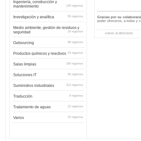
Ingeniería, construcción y
mantenimiento
129 registros
Investigación y analítica
56 registros
Gracias por su colaboraci
poder ofreceros, a todos y 
Medio ambiente, gestión de residuos y
seguridad
24 registros
volver al directorio
Outsourcing
96 registros
Productos químicos y reactivos
53 registros
Salas limpias
164 registros
Soluciones IT
56 registros
Suministros industriales
313 registros
Traducción
9 registros
Tratamiento de aguas
22 registros
Varios
23 registros