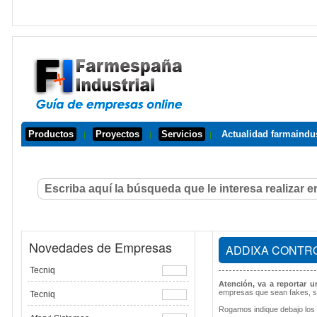
Productos
Proyectos
Servicios
Actualidad farmaindus
|
|
|
Novedades de Empresas
ADDIXA CONTRO
Tecniq
Atención, va a reportar 
empresas que sean fakes, s
Tecniq
Rogamos indique debajo los 