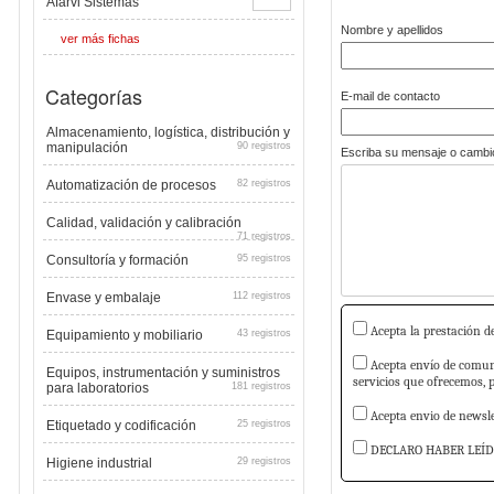
Afarvi Sistemas
Nombre y apellidos
ver más fichas
Categorías
E-mail de contacto
Almacenamiento, logística, distribución y
manipulación
90 registros
Escriba su mensaje o cambio
Automatización de procesos
82 registros
Calidad, validación y calibración
71 registros
Consultoría y formación
95 registros
Envase y embalaje
112 registros
Acepta la prestación de
Equipamiento y mobiliario
43 registros
Acepta envío de comuni
Equipos, instrumentación y suministros
servicios que ofrecemos, 
para laboratorios
181 registros
Acepta envio de newslet
Etiquetado y codificación
25 registros
DECLARO HABER LEÍD
Higiene industrial
29 registros