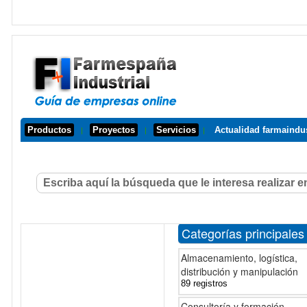
Productos
Proyectos
Servicios
Actualidad farmaindus
|
|
|
Categorías principales
Almacenamiento, logística,
distribución y manipulación
89 registros
Consultoría y formación